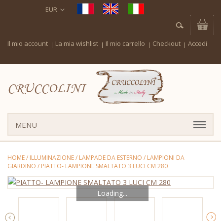
EUR
Il mio account
La mia wishlist
Il mio carrello
Checkout
Accedi
CRUCCOLINI
MENU
HOME
/
ILLUMINAZIONE
/
LAMPADE DA ESTERNO
/
LAMPIONI DA
GIARDINO
/
PIATTO- LAMPIONE SMALTATO 3 LUCI CM 280
Loading...