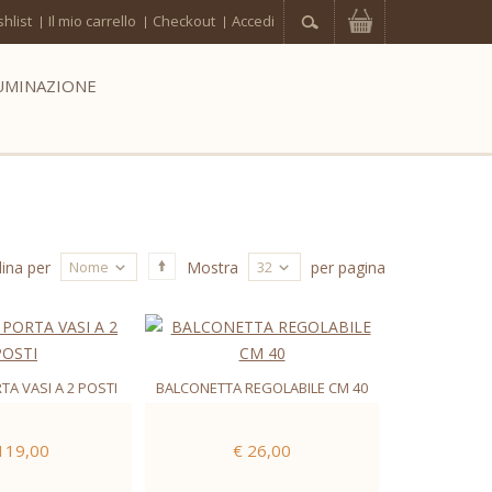
hlist
Il mio carrello
Checkout
Accedi
UMINAZIONE
Nome
32
ina per
Mostra
per pagina
TA VASI A 2 POSTI
BALCONETTA REGOLABILE CM 40
119,00
€ 26,00