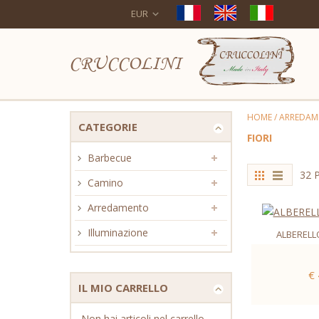
EUR
CRUCCOLINI
HOME
/
ARREDAM
CATEGORIE
FIORI
Barbecue
32 P
Camino
Arredamento
Illuminazione
ALBERELL
€
IL MIO CARRELLO
Non hai articoli nel carrello.