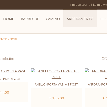
Il mio account
La mia wis
HOME
BARBECUE
CAMINO
ARREDAMENTO
ILL
ENTO
/
FIORI
Ord
rodotti/o
O- PORTA VASI
ANELLO- PORTA VASI A 3 POSTI
ANFORA- POR
 44,00
€ 106,00
€ 