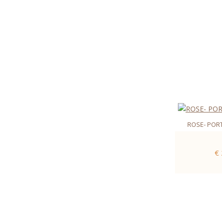
ROSE- PORT
€