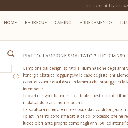
Il mio account
La mia wis
HOME
BARBECUE
CAMINO
ARREDAMENTO
ILL
PIATTO- LAMPIONE SMALTATO 2 LUCI CM 280
Lampione dal design ispirato all'illuminazione degli anni 
l'energia elettrica raggiungeva le case degli italiani. Elem
caratterizzante era il disco in lamiera che proteggeva la
intemperie.
I nostri designer hanno reso attuale questo cult dell'illu
riadattandolo ai canoni moderni.
La struttura in ferro è impreziosita da riccioli forgiati a 
I piatti in ferro sono smaltati a caldo, processo che ne re
lucida e brillante proprio come negli anni '50, ed intensific