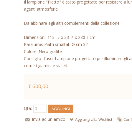
Il lampione "Piatto" è stato progettato per resistere a l
agenti atmosferici.
Da abbinare agli altri complementi della collezione.
Dimensioni: 113 ↔ x 33 ↗ x 280 ↑ cm
Paralume: Piatti smaltati Ø cm 32
Colore: Nero grafite
Consiglio d'uso: Lampione progettato per illuminare gli a
come i giardini e vialetti.
€ 600,00
Qtà:
AGGIUNGI
Invia ad un amico
Aggiungi alla Wishlist
Conf