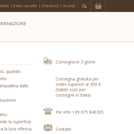
hlist
Il mio carrello
Checkout
Accedi
UMINAZIONE
Consegna in 3 giorni
'50, quando
ento
Consegna gratuita per
ordini superiori ai 300 €
 lampadina dalle
(Valido solo per
consegne in Italia)
minazione
Per info +39 075 840365
mano.
nde la superficie
a la luce riflessa.
Contatti