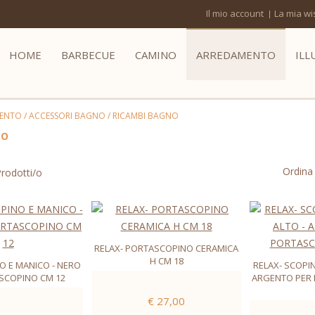
Il mio account
La mia wis
HOME
BARBECUE
CAMINO
ARREDAMENTO
ILL
ENTO
/
ACCESSORI BAGNO
/
RICAMBI BAGNO
NO
Ordina
rodotti/o
RELAX- PORTASCOPINO CERAMICA
H CM 18
O E MANICO - NERO
RELAX- SCOPIN
SCOPINO CM 12
ARGENTO PER
€ 27,00