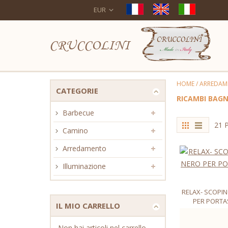
EUR
CRUCCOLINI
HOME
/
ARREDAM
CATEGORIE
RICAMBI BAG
Barbecue
21 P
Camino
Arredamento
Illuminazione
RELAX- SCOPIN
PER PORTA
IL MIO CARRELLO
Non hai articoli nel carrello.