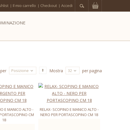
hlist
Il mio carrello
Checkout
Accedi
UMINAZIONE
Posizione
32
 per
Mostra
per pagina
O E MANICO ALTO -
RELAX- SCOPINO E MANICO ALTO -
 PORTASCOPINO CM
NERO PER PORTASCOPINO CM 18
18