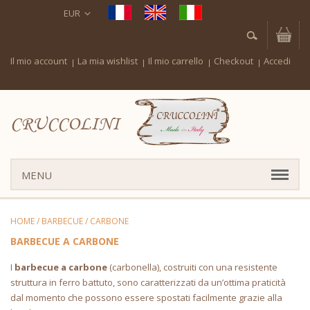
EUR
Il mio account
La mia wishlist
Il mio carrello
Checkout
Accedi
CRUCCOLINI
MENU
HOME
/
BARBECUE
/
CARBONE
BARBECUE A CARBONE
I
barbecue a carbone
(carbonella), costruiti con una resistente
struttura in ferro battuto, sono caratterizzati da un’ottima praticità
dal momento che possono essere spostati facilmente grazie alla