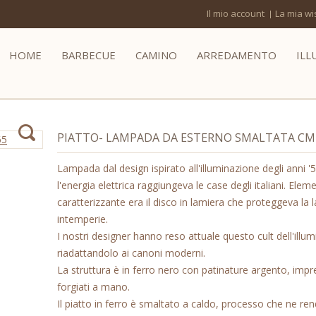
Il mio account
La mia wis
HOME
BARBECUE
CAMINO
ARREDAMENTO
ILL
PIATTO- LAMPADA DA ESTERNO SMALTATA CM
Lampada dal design ispirato all'illuminazione degli anni 
l'energia elettrica raggiungeva le case degli italiani. Elem
caratterizzante era il disco in lamiera che proteggeva la
intemperie.
I nostri designer hanno reso attuale questo cult dell'illu
riadattandolo ai canoni moderni.
La struttura è in ferro nero con patinature argento, imprez
forgiati a mano.
Il piatto in ferro è smaltato a caldo, processo che ne ren