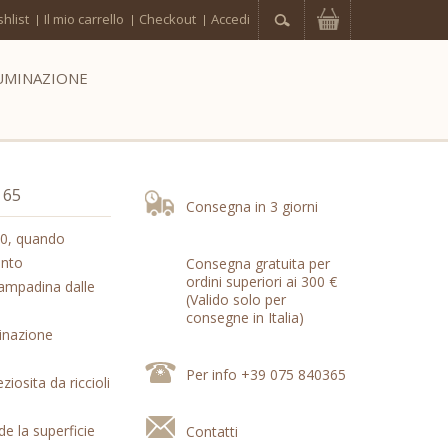
hlist
Il mio carrello
Checkout
Accedi
UMINAZIONE
 65
Consegna in 3 giorni
'50, quando
ento
Consegna gratuita per
ordini superiori ai 300 €
 lampadina dalle
(Valido solo per
consegne in Italia)
minazione
Per info +39 075 840365
iosita da riccioli
de la superficie
Contatti