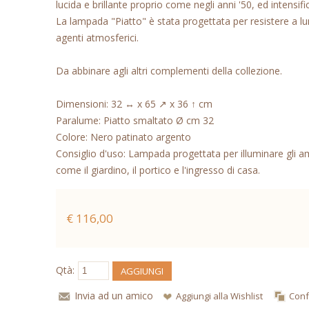
lucida e brillante proprio come negli anni '50, ed intensific
La lampada "Piatto" è stata progettata per resistere a l
agenti atmosferici.
Da abbinare agli altri complementi della collezione.
Dimensioni: 32 ↔ x 65 ↗ x 36 ↑ cm
Paralume: Piatto smaltato Ø cm 32
Colore: Nero patinato argento
Consiglio d'uso: Lampada progettata per illuminare gli am
come il giardino, il portico e l'ingresso di casa.
€ 116,00
Qtà:
AGGIUNGI
Invia ad un amico
Aggiungi alla Wishlist
Conf