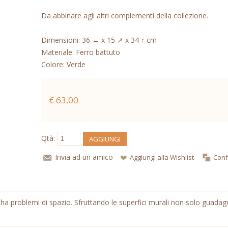
Da abbinare agli altri complementi della collezione.
Dimensioni: 36 ↔ x 15 ↗ x 34 ↑ cm
Materiale: Ferro battuto
Colore: Verde
€ 63,00
Qtà:
AGGIUNGI
Invia ad un amico
Aggiungi alla Wishlist
Conf
i ha problemi di spazio. Sfruttando le superfici murali non solo guada