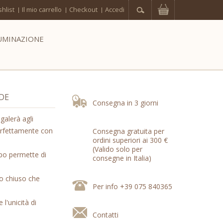
hlist
Il mio carrello
Checkout
Accedi
UMINAZIONE
RDE
Consegna in 3 giorni
galerà agli
 perfettamente con
Consegna gratuita per
ordini superiori ai 300 €
(Valido solo per
mpo permette di
consegne in Italia)
lo chiuso che
Per info +39 075 840365
 l'unicità di
Contatti