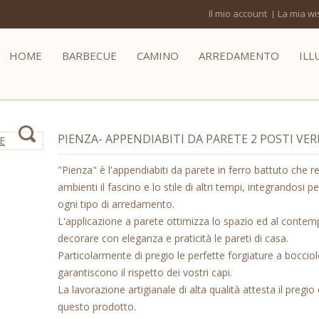
Il mio account
La mia wis
HOME
BARBECUE
CAMINO
ARREDAMENTO
ILL
PIENZA- APPENDIABITI DA PARETE 2 POSTI VE
"Pienza" è l'appendiabiti da parete in ferro battuto che re
ambienti il fascino e lo stile di altri tempi, integrandosi
ogni tipo di arredamento.
L'applicazione a parete ottimizza lo spazio ed al conte
decorare con eleganza e praticità le pareti di casa.
Particolarmente di pregio le perfette forgiature a boccio
garantiscono il rispetto dei vostri capi.
La lavorazione artigianale di alta qualità attesta il pregio e
questo prodotto.