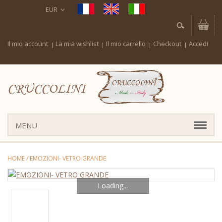
EUR
Il mio account
La mia wishlist
Il mio carrello
Checkout
Accedi
CRUCCOLINI
MENU
HOME
/
EMOZIONI- VETRO GRANDE
Loading...