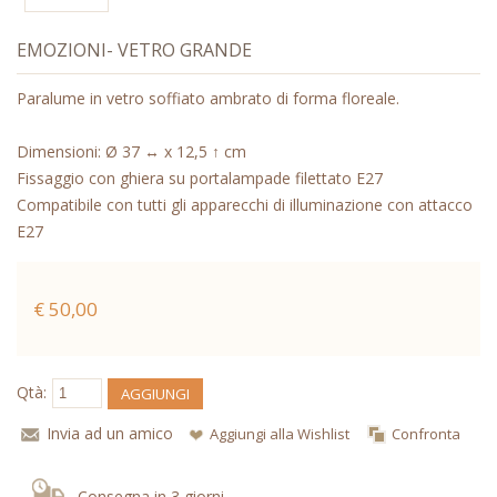
EMOZIONI- VETRO GRANDE
Paralume in vetro soffiato ambrato di forma floreale.
Dimensioni: Ø 37 ↔ x 12,5 ↑ cm
Fissaggio con ghiera su portalampade filettato E27
Compatibile con tutti gli apparecchi di illuminazione con attacco
E27
€ 50,00
Qtà:
AGGIUNGI
Invia ad un amico
Aggiungi alla Wishlist
Confronta
Consegna in 3 giorni