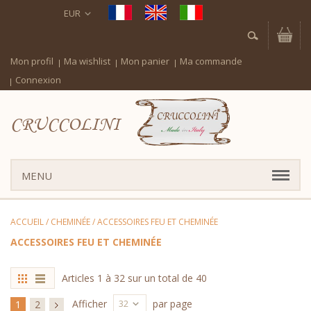
EUR
Mon profil
Ma wishlist
Mon panier
Ma commande
Connexion
CRUCCOLINI
MENU
ACCUEIL
/
CHEMINÉE
/
ACCESSOIRES FEU ET CHEMINÉE
ACCESSOIRES FEU ET CHEMINÉE
Articles
1
à
32
sur un total de
40
32
Afficher
par page
1
2