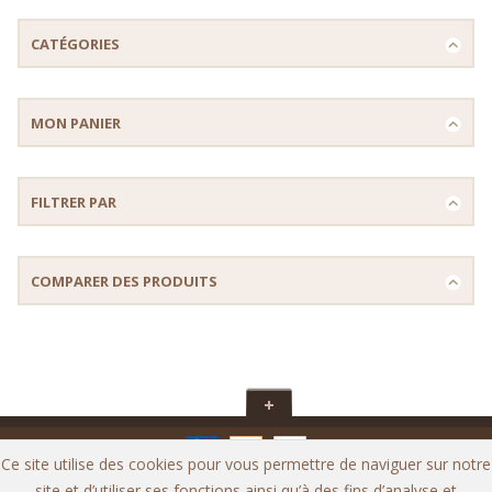
CATÉGORIES
MON PANIER
FILTRER PAR
COMPARER DES PRODUITS
Ce site utilise des cookies pour vous permettre de naviguer sur notre
Copyright © CRUCCOLINI Snc di Cruccolini M. & C. P.IVA
site et d’utiliser ses fonctions ainsi qu’à des fins d’analyse et